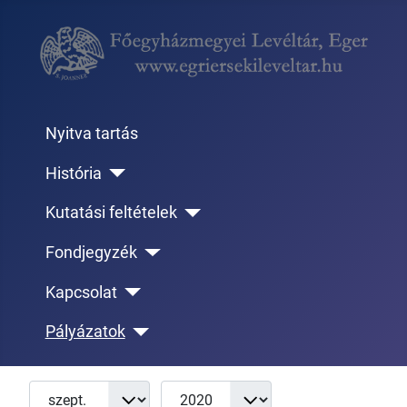
Nyitva tartás
História
Kutatási feltételek
Fondjegyzék
Kapcsolat
Pályázatok
Hónap
Év
Tételek #
Szűrők