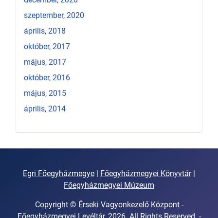
szeptember, 2020
április, 2018
október, 2017
május, 2017
október, 2016
május, 2015
április, 2014
Egri Főegyházmegye
|
Főegyházmegyei Könyvtár
|
Főegyházmegyei Múzeum
Copyright © Érseki Vagyonkezelő Központ -
Főegyházmegyei Levéltár, 2026. All Rights Reserved. -